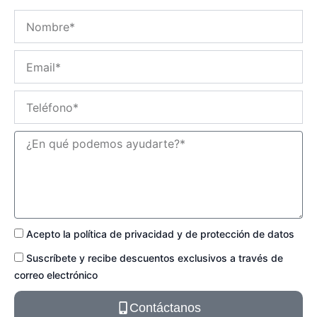
N
o
m
E
b
m
r
a
e
T
i
e
l
l
M
é
e
f
n
o
s
n
a
o
j
e
P
Acepto la política de privacidad y de protección de datos
o
S
Suscríbete y recibe descuentos exclusivos a través de
l
u
í
correo electrónico
s
t
c
i
Contáctanos
r
c