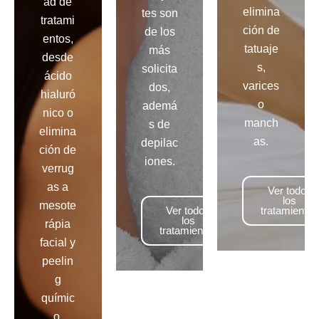
ad de
elimina
tes son
tratami
ción de
de los
entos,
tatuaje
más
desde
s,
solicita
ácido
varices
dos,
hialuró
o
ademá
nico o
manch
s de
elimina
as.
depilac
ción de
iones.
verrug
as a
Ver todos
los
mesote
Ver todos
tratamientos
los
rápia
tratamientos
facial y
peelin
g
químic
o.