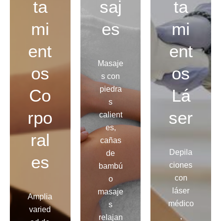
ta
saj
ta
mi
es
mi
ent
ent
Masaje
os
os
s con
piedra
Co
Lá
s
rpo
ser
calient
es,
ral
cañas
Depila
de
es
ciones
bambú
con
o
láser
masaje
Amplia
médico
s
varied
,
relajan