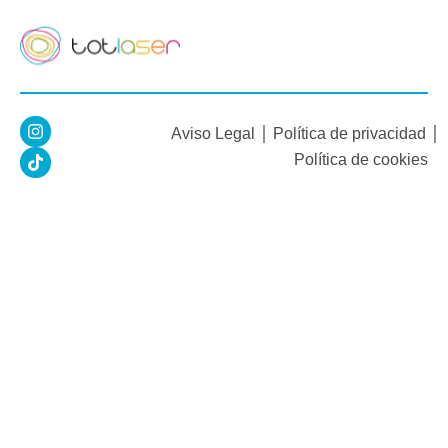
I
T
Aviso Legal
Política de privacidad
n
i
s
k
Política de cookies
t
t
a
o
g
k
r
a
m