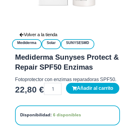
Volver a la tienda
Mediderma
Solar
SUNYSESMD
Mediderma Sunyses Protect &
Repair SPF50 Enzimas
Fotoprotector con enzimas reparadoras SPF50.
Mediderma
22,80
€
Añadir al carrito
Sunyses
Protect
&
Repair
Disponibilidad:
6 disponibles
SPF50
Enzimas
cantidad