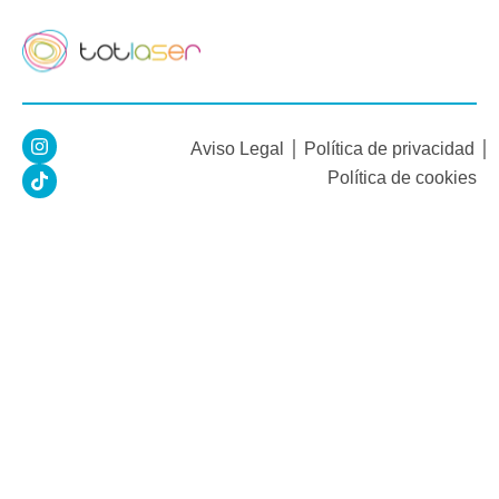
I
T
Aviso Legal
Política de privacidad
n
i
s
k
Política de cookies
t
t
a
o
g
k
r
a
m