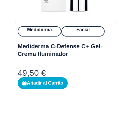
Mediderma
Facial
Mediderma C-Defense C+ Gel-
N
Crema Iluminador
c
49,50
€
8
Añadir al Carrito